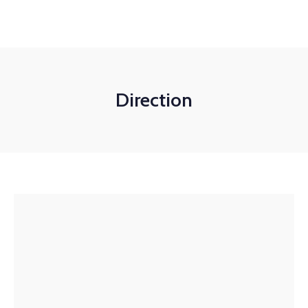
(21) 97162-8789
contato@wideinvest.com.br
Seg-Sex 8am - 6pm
Direction