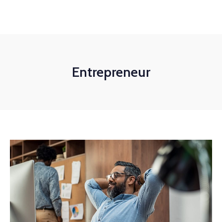
(21) 97162-8789
contato@wideinvest.com.br
Seg-Sex 8am - 6pm
Entrepreneur