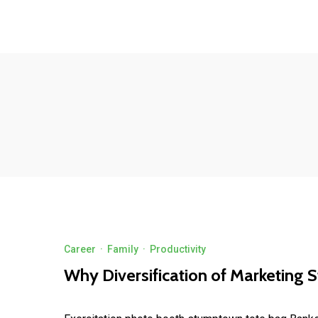
(21) 97162-8789
Quero Investir
contato@wideinvest.com.br
Seg-Sex 8am - 6pm
Facebook
Linkedin
Instagram
Home
Quem Somos
Nossos Serviços
Contato
Quero Investir
Career
·
Family
·
Productivity
Why Diversification of Marketing St