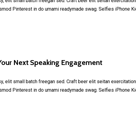
elit small batch freegan sed. Craft beer elit seitan exercitation
smod Pinterest in do umami readymade swag. Selfies iPhone Kick
Your Next Speaking Engagement
elit small batch freegan sed. Craft beer elit seitan exercitation
smod Pinterest in do umami readymade swag. Selfies iPhone Kick