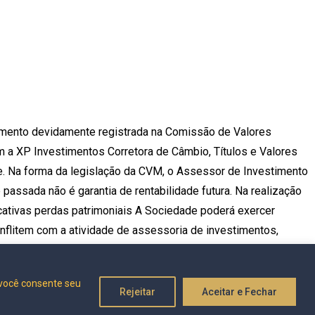
imento devidamente registrada na Comissão de Valores
m a XP Investimentos Corretora de Câmbio, Títulos e Valores
nte. Na forma da legislação da CVM, o Assessor de Investimento
passada não é garantia de rentabilidade futura. Na realização
icativas perdas patrimoniais A Sociedade poderá exercer
onflitem com a atividade de assessoria de investimentos,
es são prestadas mantendo a devida segregação e em
vidas sobre produtos, contate seu assessor de investimentos.
 você consente seu
Rejeitar
Aceitar e Fechar