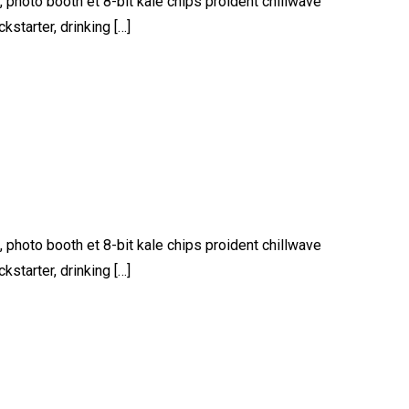
, photo booth et 8-bit kale chips proident chillwave
starter, drinking […]
, photo booth et 8-bit kale chips proident chillwave
starter, drinking […]