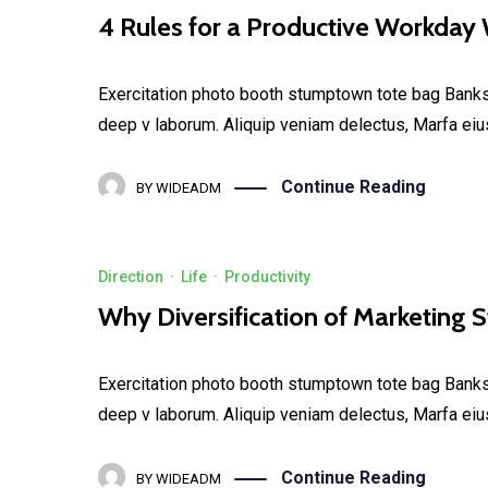
4 Rules for a Productive Workda
Exercitation photo booth stumptown tote bag Banksy, 
deep v laborum. Aliquip veniam delectus, Marfa eiu
Continue Reading
BY
WIDEADM
Direction
·
Life
·
Productivity
Why Diversification of Marketing St
Exercitation photo booth stumptown tote bag Banksy, 
deep v laborum. Aliquip veniam delectus, Marfa eiu
Continue Reading
BY
WIDEADM