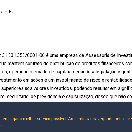
ro – RJ
J: 31.331.353/0001-06 é uma empresa de Assessoria de Invest
ue mantém contrato de distribuição de produtos financeiros co
entes, operar no mercado de capitais segundo a legislação vige
nvestimento em ações é um investimento de risco e rentabilidade 
 superiores aos valores investidos, podendo resultar em signif
, securitário, de previdência e capitalização, desde que não c
ita ou por meio de pessoa jurídica terceira. Todas as atividad
 órgãos reguladores e autorreguladores. Para informações e dú
e entregar o melhor serviço possível. Ao continuar navegando pelo site
0 722 3730.
es