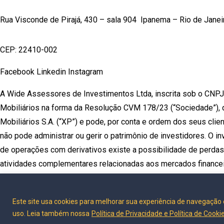
Rua Visconde de Pirajá, 430 – sala 904 Ipanema – Rio de Janei
CEP: 22410-002
Facebook
Linkedin
Instagram
A Wide Assessores de Investimentos Ltda, inscrita sob o CNP
Mobiliários na forma da Resolução CVM 178/23 (“Sociedade”), q
Mobiliários S.A. (“XP”) e pode, por conta e ordem dos seus cli
não pode administrar ou gerir o patrimônio de investidores. O i
de operações com derivativos existe a possibilidade de perdas
atividades complementares relacionadas aos mercados financeiro
podendo ser realizada por meio da pessoa jurídica acima descr
cumprimento ao quanto previsto nas regras da CVM ou de outros
Este site usa cookies para melhorar sua experiência de navegação 
Para reclamações, contate a Ouvidoria da XP pelo telefone 080
uso. Leia também nossa
Política de Privacidade e Política de Cooki