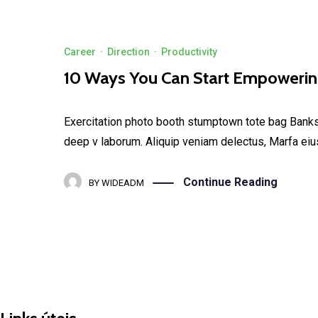
Career
·
Direction
·
Productivity
10 Ways You Can Start Empoweri
Exercitation photo booth stumptown tote bag Banksy, 
deep v laborum. Aliquip veniam delectus, Marfa eiu
Continue Reading
BY
WIDEADM