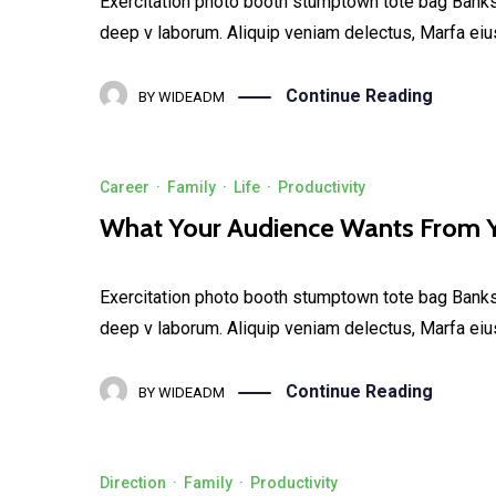
Exercitation photo booth stumptown tote bag Banksy, 
deep v laborum. Aliquip veniam delectus, Marfa eiu
Continue Reading
BY
WIDEADM
Career
·
Family
·
Life
·
Productivity
What Your Audience Wants From 
Exercitation photo booth stumptown tote bag Banksy, 
deep v laborum. Aliquip veniam delectus, Marfa eiu
Continue Reading
BY
WIDEADM
Direction
·
Family
·
Productivity