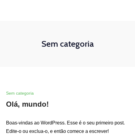
(21) 97162-8789
contato@wideinvest.com.br
Seg-Sex 8am - 6pm
Sem categoria
Sem categoria
Olá, mundo!
Boas-vindas ao WordPress. Esse é o seu primeiro post.
Edite-o ou exclua-o, e então comece a escrever!