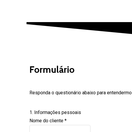
Quero Investir
Home
Quem Somos
Nossos Serviços
Contato
Quero Investir
Formulário
Responda o questionário abaixo para entendermo
1. Informações pessoais
Nome do cliente
*