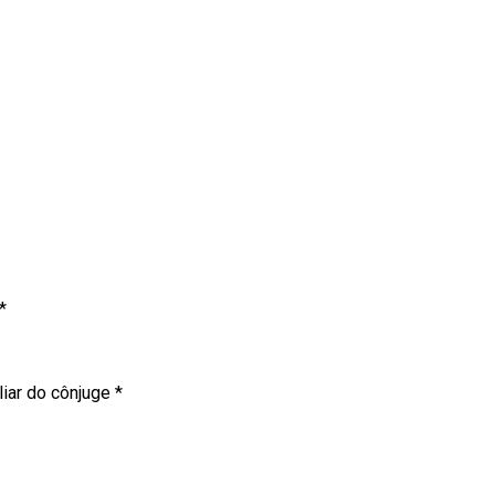
*
liar do cônjuge
*